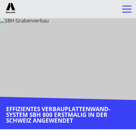
UNTERNEHMEN
BAUTECHNIK
Produkte
Volvo
Putzmeister
Epiroc
Ammann
Raco Dumper
EFFIZIENTES VERBAUPLATTENWAND-
emost Batteriespeicher
SYSTEM SBH 800 ERSTMALIG IN DER
SCHWEIZ ANGEWENDET
Grabenverbau
Digitale Services