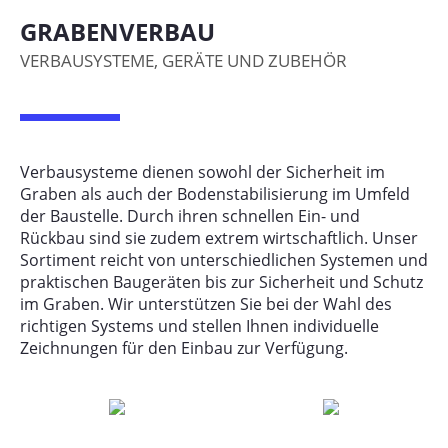
GRABENVERBAU
Anbaugeräte
VERBAUSYSTEME, GERÄTE UND ZUBEHÖR
Gebrauchtmaschinen
Referenzen
Emobility
Verbausysteme dienen sowohl der Sicherheit im
Services
Graben als auch der Bodenstabilisierung im Umfeld
Shops
der Baustelle. Durch ihren schnellen Ein- und
Rückbau sind sie zudem extrem wirtschaftlich. Unser
Mietservice
Sortiment reicht von unterschiedlichen Systemen und
praktischen Baugeräten bis zur Sicherheit und Schutz
Aktuelles
im Graben. Wir unterstützen Sie bei der Wahl des
Karriere
richtigen Systems und stellen Ihnen individuelle
Zeichnungen für den Einbau zur Verfügung.
Kontakt
LANDTECHNIK