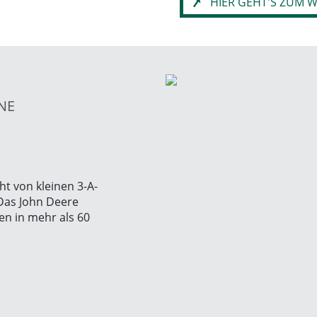
HIER GEHT'S ZUM 
NE
t von kleinen 3-A-
 Das John Deere
en in mehr als 60