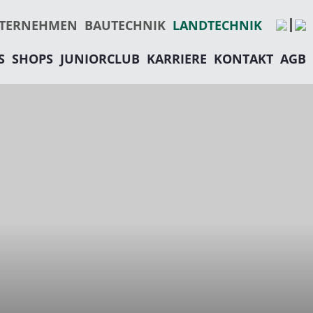
TECHNIK
EMALS GERBER&REINMANN AG)
N
ESTRY
TERNEHMEN
BAUTECHNIK
LANDTECHNIK
S
SHOPS
JUNIORCLUB
KARRIERE
KONTAKT
AGB