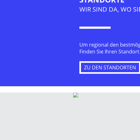
WIR SIND DA, WO SI
Um regional den bestmögli
Finden Sie Ihren Standort
ZU DEN STANDORTEN