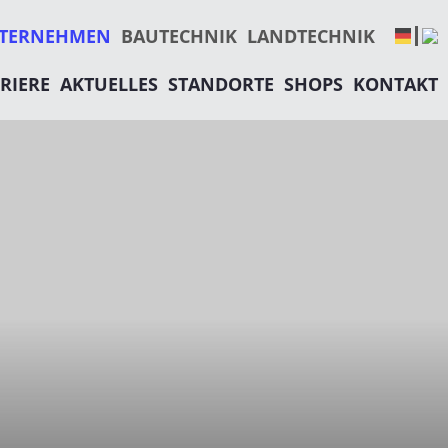
RTRETUNG
EMALS GERBER&REINMANN AG)
ELTMANAGEMENT
ESTRY
TERNEHMEN
BAUTECHNIK
LANDTECHNIK
ICHTE
RIERE
AKTUELLES
STANDORTE
SHOPS
KONTAKT