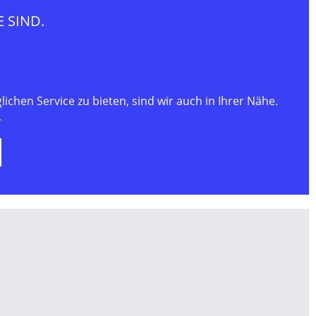
E SIND.
chen Service zu bieten, sind wir auch in Ihrer Nähe.
.