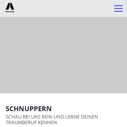
0
UNTERNEHMEN
Über uns
Karriere
Offene Stellen
Spontanbewerbung
ANV Arbeitnehmervertretung
Lehrstellen
Schnuppern
SCHNUPPERN
Aktuelles
SCHAU BEI UNS REIN UND LERNE DEINEN
TRAUMBERUF KENNEN.
Standorte