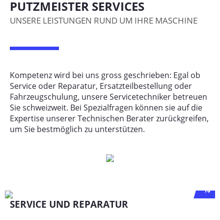
PUTZMEISTER SERVICES
Putzmeister Services
UNSERE LEISTUNGEN RUND UM IHRE MASCHINE
Ammann Services
Volvo Fahrerclub
Shops
Kompetenz wird bei uns gross geschrieben: Egal ob
Mietservice
Service oder Reparatur, Ersatzteilbestellung oder
Fahrzeugschulung, unsere Servicetechniker betreuen
Aktuelles
Sie schweizweit. Bei Spezialfragen können sie auf die
Expertise unserer Technischen Berater zurückgreifen,
Karriere
um Sie bestmöglich zu unterstützen.
Kontakt
LANDTECHNIK
%
SERVICE UND REPARATUR