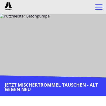
UNTERNEHMEN
BAUTECHNIK
Produkte
Emobility
Services
Servicenetz
Ersatzteile
Reparatur & Revisionen
JETZT MISCHERTROMMEL TAUSCHEN - ALT
Servicevereinbarungen
GEGEN NEU
Finanzierung
Trainings