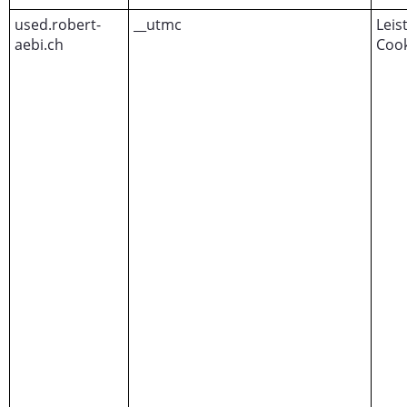
used.robert-
__utmc
Leis
aebi.ch
Cook