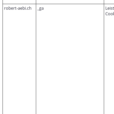
robert-aebi.ch
_ga
Leis
Cook