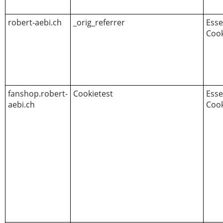
robert-aebi.ch
_orig_referrer
Esse
Cook
fanshop.robert-
Cookietest
Esse
aebi.ch
Cook