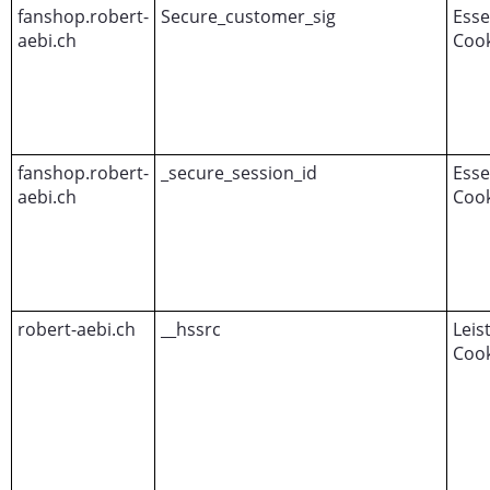
fanshop.robert-
Secure_customer_sig
Esse
aebi.ch
Cook
fanshop.robert-
_secure_session_id
Esse
aebi.ch
Cook
robert-aebi.ch
__hssrc
Leis
Cook