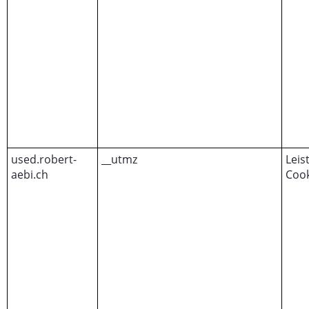
used.robert-
__utmz
Leis
aebi.ch
Cook