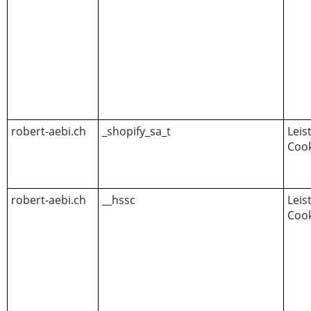
robert-aebi.ch
_shopify_sa_t
Leis
Cook
robert-aebi.ch
__hssc
Leis
Cook