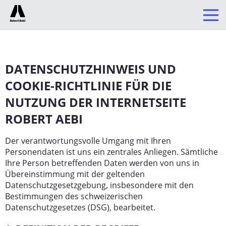
0
UNTERNEHMEN
DATENSCHUTZHINWEIS UND
BAUTECHNIK
COOKIE-RICHTLINIE
FÜR DIE
LANDTECHNIK
NUTZUNG DER INTERNETSEITE
Produkte
ROBERT AEBI
Regionalzentren
Der verantwortungsvolle Umgang mit Ihren
Aftersales
Personendaten ist uns ein zentrales Anliegen. Sämtliche
Ihre Person betreffenden Daten werden von uns in
Emobility
Übereinstimmung mit der geltenden
Datenschutzgesetzgebung, insbesondere mit den
Aktuelles
Bestimmungen des schweizerischen
Shops
Datenschutzgesetzes (DSG), bearbeitet.
JuniorClub