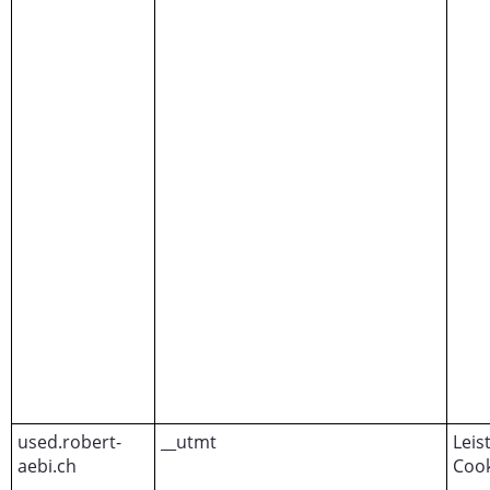
used.robert-
__utmt
Leis
aebi.ch
Cook