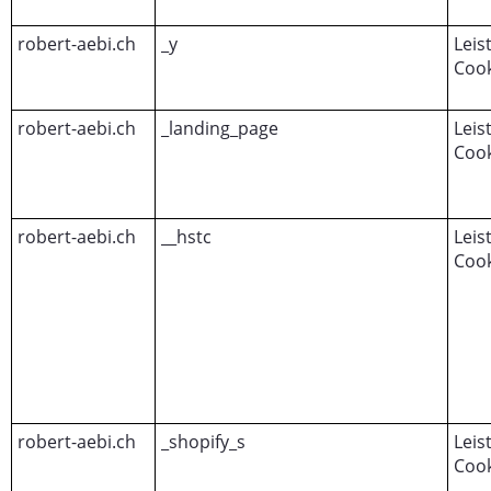
robert-aebi.ch
_y
Leis
Cook
robert-aebi.ch
_landing_page
Leis
Cook
robert-aebi.ch
__hstc
Leis
Cook
robert-aebi.ch
_shopify_s
Leis
Cook