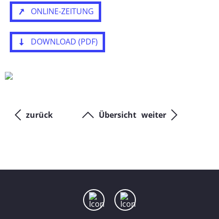
ONLINE-ZEITUNG
Henau
Kleinandelfingen (Kurt Freitag Landmaschinen
GmbH)
DOWNLOAD (PDF)
Landquart
Lengnau
Regensdorf (Hauptsitz)
Schwarzhäusern (ehemals Gerber&Reinmann AG)
zurück
Übersicht
weiter
Schwarzhäusern Forestry
Susten
Shops
Kontakt
BAUTECHNIK
LANDTECHNIK