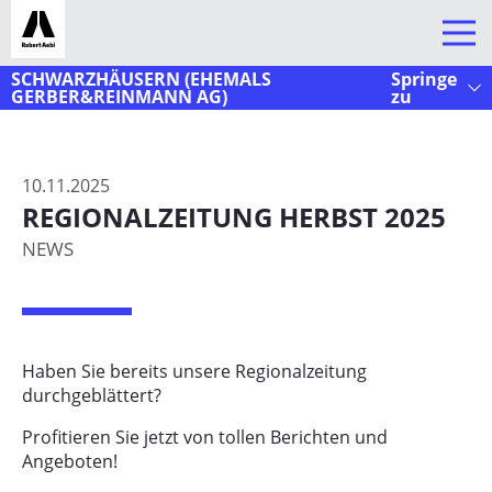
Kontakt
Galerie
SCHWARZHÄUSERN (EHEMALS
Springe
UNTERNEHMEN
GERBER&REINMANN AG)
zu
Über uns
Karriere
10.11.2025
Aktuelles
REGIONALZEITUNG HERBST 2025
Standorte
NEWS
Arbedo
Chavornay
Domat/Ems
Haben Sie bereits unsere Regionalzeitung
durchgeblättert?
Eichberg (Brülisauer Landmaschinen GmbH)
Profitieren Sie jetzt von tollen Berichten und
Ersigen
Angeboten!
Gettnau