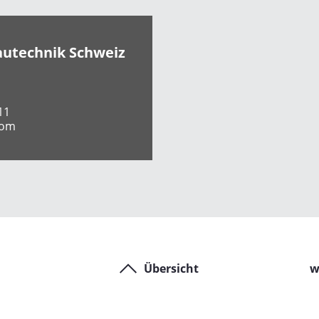
autechnik Schweiz
11
com
Übersicht
w