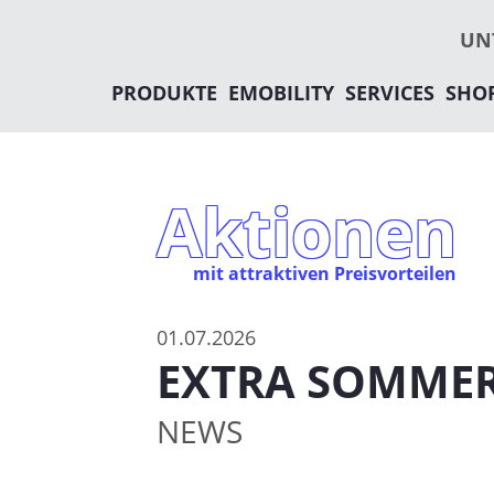
ANBAUGERÄTE
PUTZMEISTER SERVICES
GEBRAUCHTMASCHINE
AMMANN SERVICES
UN
REFERENZEN
VOLVO FAHRERCLUB
PRODUKTE
EMOBILITY
SERVICES
SHO
Aktionen
mit attraktiven Preisvorteilen
01.07.2026
EXTRA SOMMER
NEWS